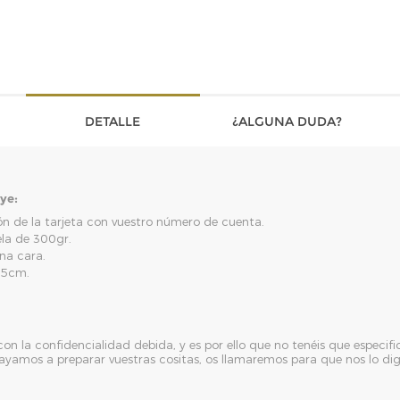
DETALLE
¿ALGUNA DUDA?
uye:
n de la tarjeta con vuestro número de cuenta.
ela de 300gr.
una cara.
'5cm.
n la confidencialidad debida, y es por ello que no tenéis que especif
ayamos a preparar vuestras cositas, os llamaremos para que nos lo digá