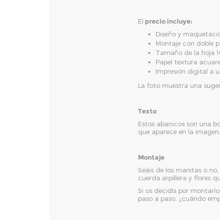
El
precio incluye:
Diseño y maquetació
Montaje con doble p
Tamaño de la hoja 1
Papel textura acuar
Impresión digital a 
La foto muestra una sugere
Texto
Estos abanicos son una bon
que aparece en la imagen,
Montaje
Seáis de los manitas o n
cuerda arpillera y flores
Si os decidís por montarl
paso a paso, ¿cuándo em