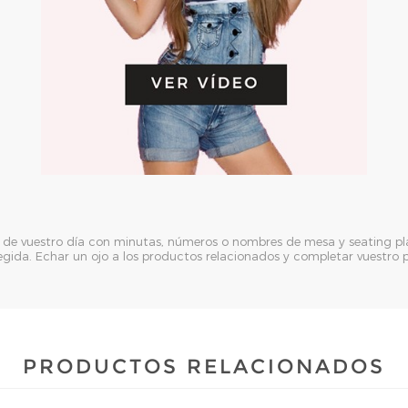
de vuestro día con minutas, números o nombres de mesa y seating pl
legida. Echar un ojo a los productos relacionados y completar vuestro 
PRODUCTOS RELACIONADOS