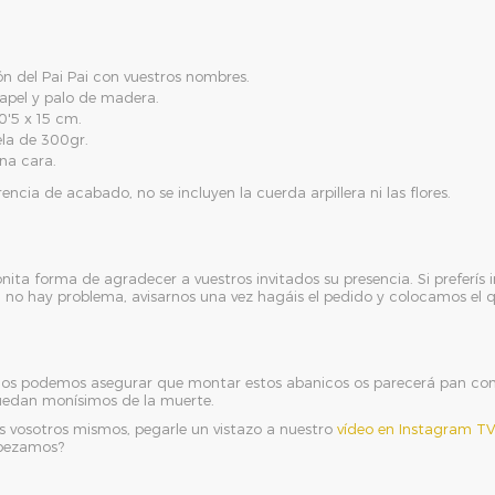
n del Pai Pai con vuestros nombres.
apel y palo de madera.
0'5 x 15 cm.
ela de 300gr.
una cara.
ncia de acabado, no se incluyen la cuerda arpillera ni las flores.
ita forma de agradecer a vuestros invitados su presencia. Si preferís in
 no hay problema, avisarnos una vez hagáis el pedido y colocamos el q
o, os podemos asegurar que montar estos abanicos os parecerá pan 
 quedan monísimos de la muerte.
os vosotros mismos, pegarle un vistazo a nuestro
vídeo en Instagram T
pezamos?