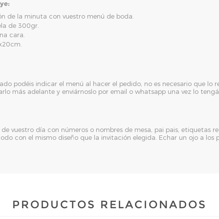
uye:
n de la minuta con vuestro menú de boda.
ela de 300gr.
una cara.
5x20cm.
rado podéis indicar el menú al hacer el pedido, no es necesario que lo 
rlo más adelante y enviárnoslo por email o whatsapp una vez lo tengá
e vuestro día con números o nombres de mesa, pai pais, etiquetas re
n, todo con el mismo diseño que la invitación elegida. Echar un ojo a lo
PRODUCTOS RELACIONADOS