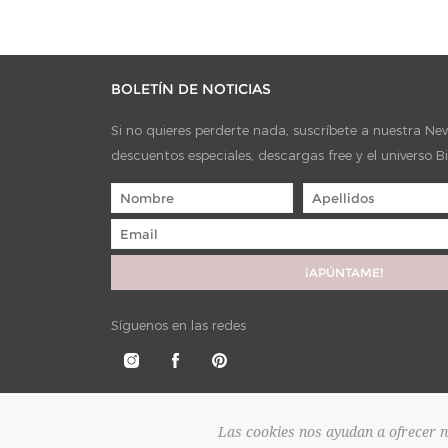
BOLETÍN DE NOTICIAS
Si no quieres perderte nada, suscríbete a nuestra News
descuentos especiales, descargas free y el universo B
Síguenos en las redes
Las cookies nos ayudan a ofrecer nu
Copyright © 2026 Bienbonico. Todos los derechos reservados.
Powered by