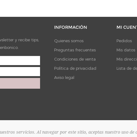
INFORMACIÓN
MI CUEN
letter y recibe tips,
Quienes somos
Pedidos
ienbonico.
Preguntas frecuentes
Mis datos
Condiciones de venta
Mis direcc
Política de privacidad
Lista de d
Aviso legal
estros servicios. Al navegar por este sitio, aceptas nuestro uso de 
nopCommerce