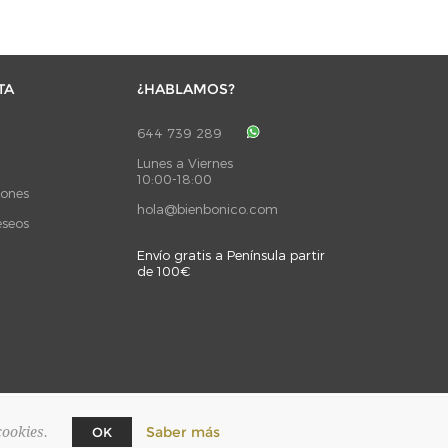
TA
¿HABLAMOS?
644 739 289
Lunes a Viernes
10:00-18:00
iones
hola@bienbonico.com
eseos
Envío gratis a Península partir
de 100€
Saber más
cookies.
OK