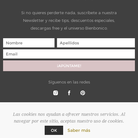
Si no quieres perderte nada, suscríbete a nuestra
Newsletter y recibe tips, descuentos especiales,
descargas free y el universo Bienbonico.
Síguenos en las redes
Las cookies nos ayudan a ofrecer nuestros servicios. Al
navegar por este sitio, aceptas nuestro uso de cookies.
Copyright © 2026 Bienbonico. Todos los derechos reservados.
Saber más
OK
Powered by
nopCommerce