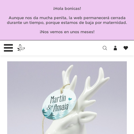
¡Hola bonicas!
Aunque nos da mucha penita, la web permanecerá cerrada
durante un tiempo, porque estamos de baja por maternidad.
¡Nos vemos en unos meses!