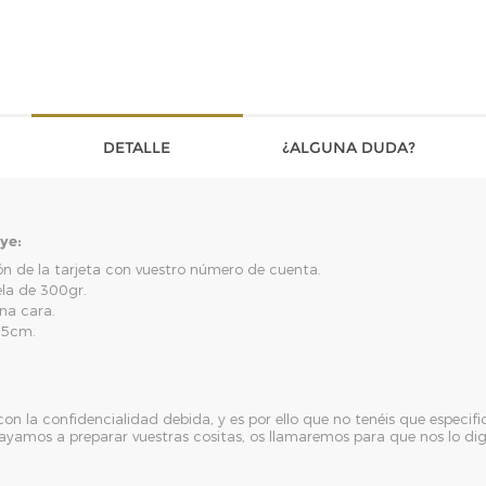
DETALLE
¿ALGUNA DUDA?
uye:
n de la tarjeta con vuestro número de cuenta.
ela de 300gr.
una cara.
'5cm.
n la confidencialidad debida, y es por ello que no tenéis que especif
ayamos a preparar vuestras cositas, os llamaremos para que nos lo digá