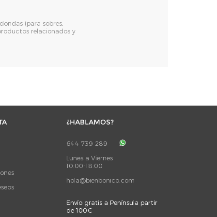
dondas (para sobres,
s productos relacionados y
TA
¿HABLAMOS?
644 739 289
Lunes a Viernes
10:00-18:00
iones
hola@bienbonico.com
eseos
Envío gratis a Península partir
de 100€