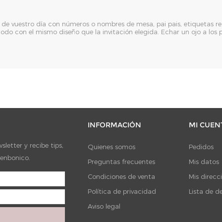
e vuestro día con números o nombres de mesa, pai pais, etiquetas re
n, todo con el mismo diseño que la invitación elegida. Echar un ojo a lo
INFORMACIÓN
MI CUEN
letter y recibe tips,
Quienes somos
Pedidos
ienbonico.
Preguntas frecuentes
Mis datos
Condiciones de venta
Mis direcc
Política de privacidad
Lista de d
Aviso legal