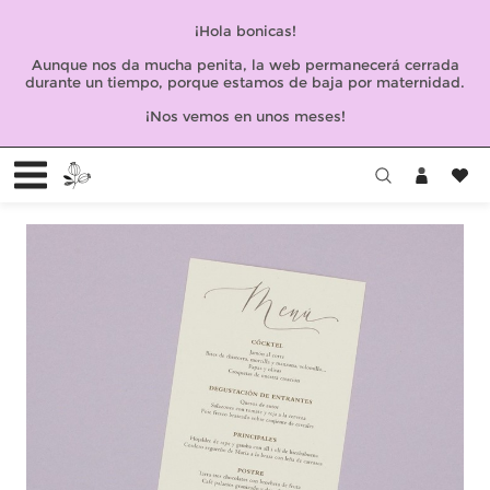
¡Hola bonicas!
Aunque nos da mucha penita, la web permanecerá cerrada
durante un tiempo, porque estamos de baja por maternidad.
¡Nos vemos en unos meses!