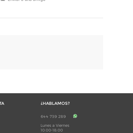
TA
¿HABLAMOS?
644 739 289
Lunes a Viernes
10:00-18:00