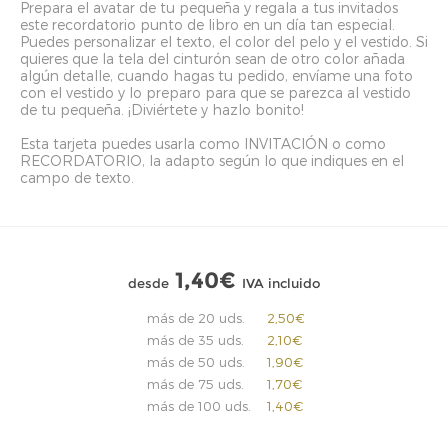
Prepara el avatar de tu pequeña y regala a tus invitados
este recordatorio punto de libro en un día tan especial.
Puedes personalizar el texto, el color del pelo y el vestido. Si
quieres que la tela del cinturón sean de otro color añada
algún detalle, cuando hagas tu pedido, envíame una foto
con el vestido y lo preparo para que se parezca al vestido
de tu pequeña. ¡Diviértete y hazlo bonito!
Esta tarjeta puedes usarla como INVITACIÓN o como
RECORDATORIO, la adapto según lo que indiques en el
campo de texto.
1,40€
desde
IVA incluido
más de 20 uds.
2,50€
más de 35 uds.
2,10€
más de 50 uds.
1,90€
más de 75 uds.
1,70€
más de 100 uds.
1,40€