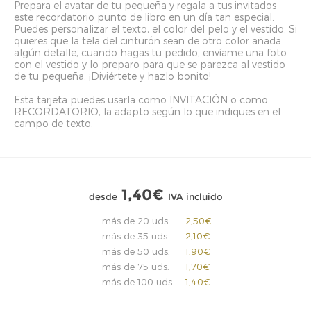
Prepara el avatar de tu pequeña y regala a tus invitados
este recordatorio punto de libro en un día tan especial.
Puedes personalizar el texto, el color del pelo y el vestido. Si
quieres que la tela del cinturón sean de otro color añada
algún detalle, cuando hagas tu pedido, envíame una foto
con el vestido y lo preparo para que se parezca al vestido
de tu pequeña. ¡Diviértete y hazlo bonito!
Esta tarjeta puedes usarla como INVITACIÓN o como
RECORDATORIO, la adapto según lo que indiques en el
campo de texto.
1,40€
desde
IVA incluido
más de 20 uds.
2,50€
más de 35 uds.
2,10€
más de 50 uds.
1,90€
más de 75 uds.
1,70€
más de 100 uds.
1,40€