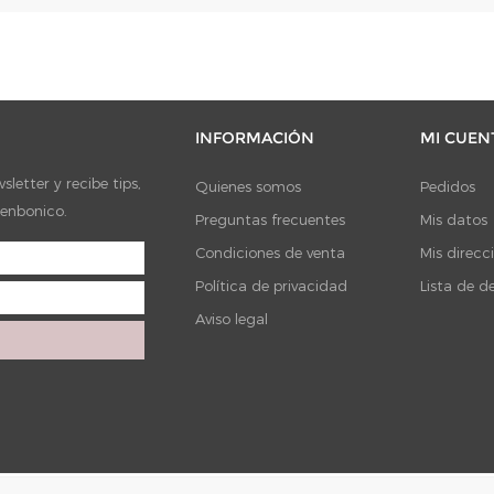
INFORMACIÓN
MI CUEN
letter y recibe tips,
Quienes somos
Pedidos
ienbonico.
Preguntas frecuentes
Mis datos
Condiciones de venta
Mis direcc
Política de privacidad
Lista de d
Aviso legal