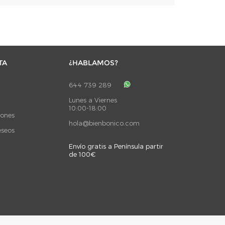
TA
¿HABLAMOS?
644 739 289
Lunes a Viernes
10:00-18:00
iones
hola@bienbonico.com
eseos
Envío gratis a Península partir
de 100€