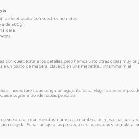
uye:
n de la etiqueta con vuestros nombres.
ela de 300gr.
una cara.
4'4cm.
as con cuerdecita a los detalles, pero hemos visto otras cosas muy orig
s a un palito de madera, clavado en una macetita... ¡mamma mia!
lizar, necesitaréis que tenga un agujerito o no. Elegir durante el pedi
odáis integrarla donde habéis pensado.
e vuestro día con minutas, números o nombres de mesa, pai pais y se
ación elegida. Echar un ojo a los productos relacionados y completar v