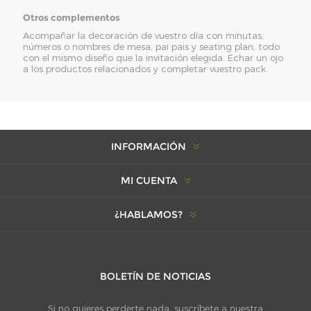
Otros complementos
Acompañar la decoración de vuestro día con minutas,
números o nombres de mesa, pai pais y seating plan, todo
con el mismo diseño que la invitación elegida. Echar un ojo
a los productos relacionados y completar vuestro pack.
INFORMACIÓN
MI CUENTA
¿HABLAMOS?
BOLETÍN DE NOTICIAS
Si no quieres perderte nada, suscríbete a nuestra