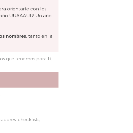
ra orientarte con los
ste año UUAAAUU! Un año
ros nombres
, tanto en la
los que tenemos para tí,
.
adores, checklists,