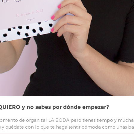
, QUIERO y no sabes por dónde empezar?
momento de organizar LA BODA pero tienes tiempo y muchas 
os y quédate con lo que te haga sentir cómoda como unas bail